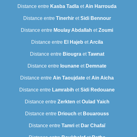
Distance entre
Kasba Tadla
et
Ain Harrouda
Distance entre
Tinerhir
et
Sidi Bennour
Distance entre
Moulay Abdallah
et
Zoumi
Distance entre
El Hajeb
et
Arcila
Distance entre
Biougra
et
Tawnat
Distance entre
Iounane
et
Demnate
Distance entre
Ain Taoujdate
et
Ain Aicha
Distance entre
Lamrabih
et
Sidi Redouane
Distance entre
Zerkten
et
Oulad Yaich
Distance entre
Driouch
et
Bouarouss
Distance entre
Tamri
et
Dar Chafaï