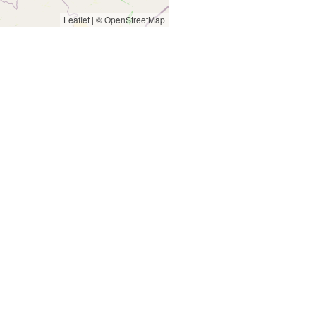
Leaflet
|
© OpenStreetMap
re
Khouribga
et
Khemisset