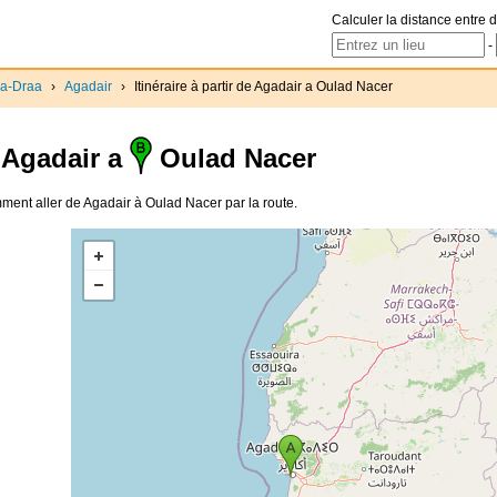
Calculer la distance entre d
-
a-Draa
›
Agadair
›
Itinéraire à partir de Agadair a Oulad Nacer
Agadair a
Oulad Nacer
Comment aller de Agadair à Oulad Nacer par la route.