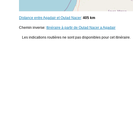
Distance entre Agadair et Oulad Nacer
:
405 km
Chemin inverse:
Itinéraire à partir de Oulad Nacer a Agadair
Les indications routières ne sont pas disponibles pour cet itinéraire.
© 2026
Distance entre villes
Distance entre
Taroudannt
et
Marrakech
Distance ent