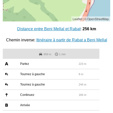
Leaflet
|
© OpenStreetMap
Distance entre Beni Mellal et Rabat
:
256 km
Chemin inverse:
Itinéraire à partir de Rabat a Beni Mellal
659 m
1 min
Partez
223 m
Tournez à gauche
8 m
Tournez à gauche
244 m
Continuez
184 m
Arrivée