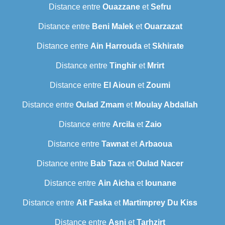
Distance entre
Ouazzane
et
Sefru
Distance entre
Beni Malek
et
Ouarzazat
Distance entre
Ain Harrouda
et
Skhirate
Distance entre
Tinghir
et
Mrirt
Distance entre
El Aioun
et
Zoumi
Distance entre
Oulad Zmam
et
Moulay Abdallah
Distance entre
Arcila
et
Zaio
Distance entre
Tawnat
et
Arbaoua
Distance entre
Bab Taza
et
Oulad Nacer
Distance entre
Ain Aicha
et
Iounane
Distance entre
Ait Faska
et
Martimprey Du Kiss
Distance entre
Asni
et
Tarhzirt