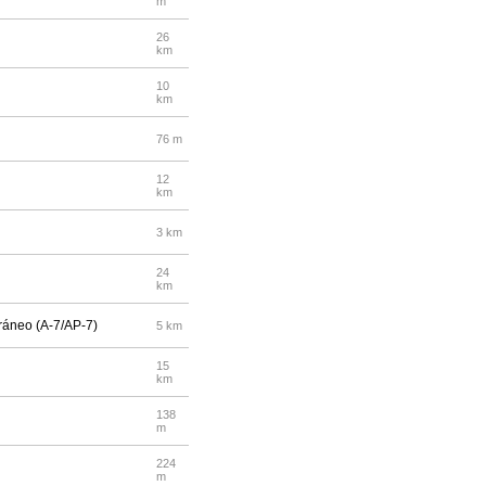
m
26
km
10
km
76 m
12
km
3 km
24
km
rráneo (A-7/AP-7)
5 km
15
km
138
m
224
m