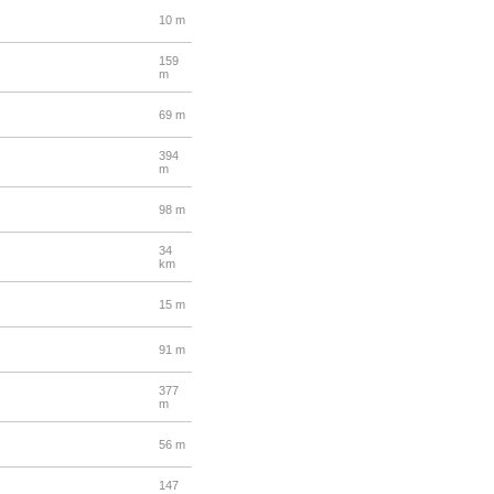
10 m
159
m
69 m
394
m
98 m
34
km
15 m
91 m
377
m
56 m
147