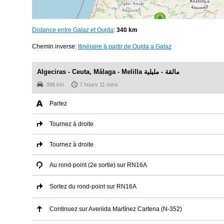
Distance entre Galaz et Oujda
:
340 km
Chemin inverse:
Itinéraire à partir de Oujda a Galaz
Algeciras - Ceuta, Málaga - Melilla مالقة - مليلية
398 km
7 hours 11 mins
Partez
Tournez à droite
Tournez à droite
Au rond-point (2e sortie) sur RN16A
Sortez du rond-point sur RN16A
Continuez sur Avenida Martínez Cartena (N-352)