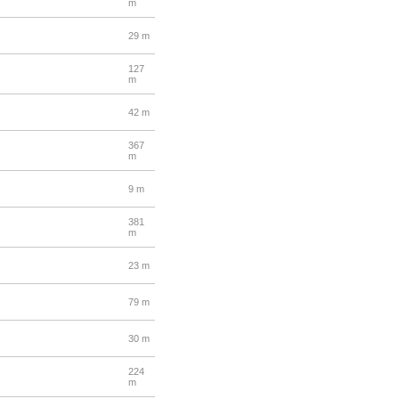
m
29 m
127
m
42 m
367
m
9 m
381
m
23 m
79 m
30 m
224
m