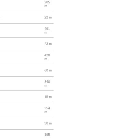
205
m
)
22 m
491
m
23 m
420
m
60 m
840
m
15 m
254
m
30 m
195