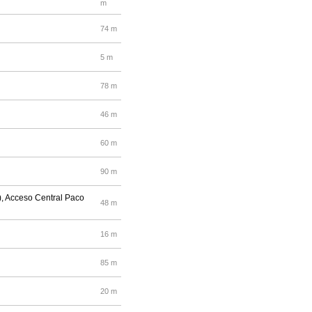
m
74 m
5 m
78 m
46 m
60 m
90 m
), Acceso Central Paco
48 m
16 m
85 m
20 m