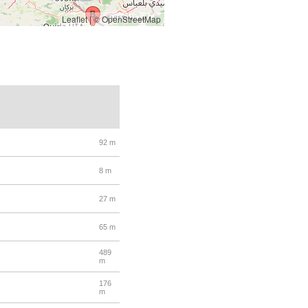
Leaflet
|
© OpenStreetMap
92 m
8 m
27 m
65 m
489
m
176
m