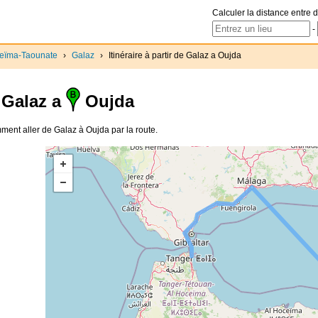
Calculer la distance entre d
-
ceïma-Taounate
›
Galaz
›
Itinéraire à partir de Galaz a Oujda
Galaz a
Oujda
omment aller de Galaz à Oujda par la route.