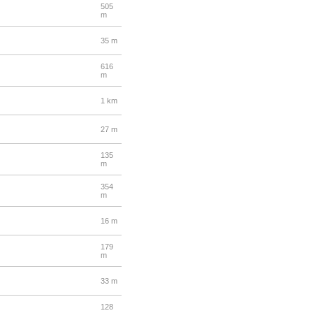
505
m
35 m
616
m
1 km
27 m
135
m
354
m
16 m
179
m
33 m
128