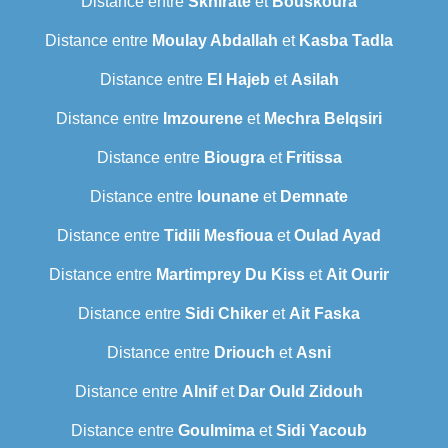
Distance entre
Skhirate
et
Bouskoura
Distance entre
Moulay Abdallah
et
Kasba Tadla
Distance entre
El Hajeb
et
Asilah
Distance entre
Imzourene
et
Mechra Belqsiri
Distance entre
Biougra
et
Fritissa
Distance entre
Iounane
et
Demnate
Distance entre
Tidili Mesfioua
et
Oulad Ayad
Distance entre
Martimprey Du Kiss
et
Ait Ourir
Distance entre
Sidi Chiker
et
Ait Faska
Distance entre
Driouch
et
Asni
Distance entre
Alnif
et
Dar Ould Zidouh
Distance entre
Goulmima
et
Sidi Yacoub