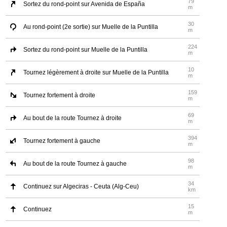
79
Sortez du rond-point sur Avenida de España
m
30
Au rond-point (2e sortie) sur Muelle de la Puntilla
m
224
Sortez du rond-point sur Muelle de la Puntilla
m
10
Tournez légèrement à droite sur Muelle de la Puntilla
m
159
Tournez fortement à droite
m
69
Au bout de la route Tournez à droite
m
394
Tournez fortement à gauche
m
98
Au bout de la route Tournez à gauche
m
34
Continuez sur Algeciras - Ceuta (Alg-Ceu)
km
15
Continuez
m