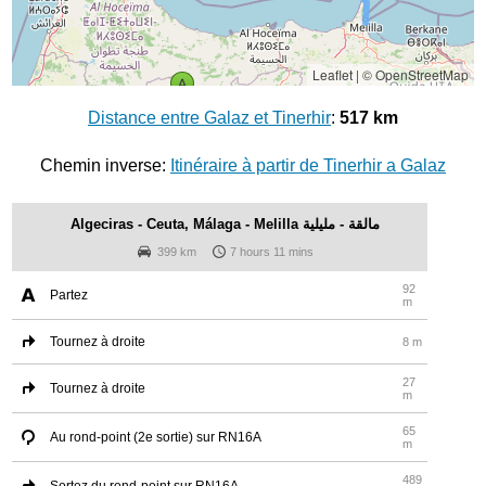
Leaflet
|
© OpenStreetMap
Distance entre Galaz et Tinerhir
:
517 km
Chemin inverse:
Itinéraire à partir de Tinerhir a Galaz
Algeciras - Ceuta, Málaga - Melilla مالقة - مليلية
399 km
7 hours 11 mins
92
Partez
m
Tournez à droite
8 m
27
Tournez à droite
m
65
Au rond-point (2e sortie) sur RN16A
m
489