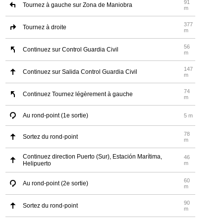
91
Tournez à gauche sur Zona de Maniobra
m
377
Tournez à droite
m
56
Continuez sur Control Guardia Civil
m
147
Continuez sur Salida Control Guardia Civil
m
74
Continuez Tournez légèrement à gauche
m
Au rond-point (1e sortie)
5 m
78
Sortez du rond-point
m
Continuez direction Puerto (Sur), Estación Marítima,
46
Helipuerto
m
60
Au rond-point (2e sortie)
m
90
Sortez du rond-point
m