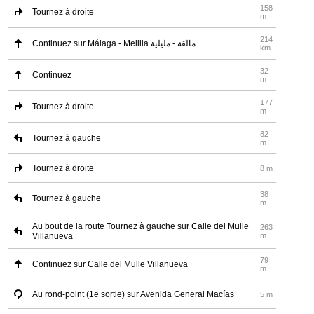
158
Tournez à droite
m
214
Continuez sur Málaga - Melilla مالقة - مليلية
km
32
Continuez
m
177
Tournez à droite
m
82
Tournez à gauche
m
Tournez à droite
8 m
38
Tournez à gauche
m
Au bout de la route Tournez à gauche sur Calle del Mulle
263
Villanueva
m
79
Continuez sur Calle del Mulle Villanueva
m
Au rond-point (1e sortie) sur Avenida General Macías
5 m