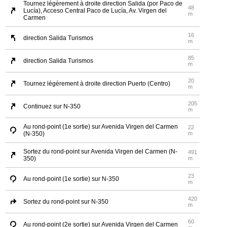
Tournez légèrement à droite direction Salida (por Paco de
48
Lucía), Acceso Central Paco de Lucía, Av. Virgen del
m
Carmen
16
direction Salida Turismos
m
85
direction Salida Turismos
m
20
Tournez légèrement à droite direction Puerto (Centro)
m
205
Continuez sur N-350
m
Au rond-point (1e sortie) sur Avenida Virgen del Carmen
22
(N-350)
m
Sortez du rond-point sur Avenida Virgen del Carmen (N-
491
350)
m
23
Au rond-point (1e sortie) sur N-350
m
420
Sortez du rond-point sur N-350
m
60
Au rond-point (2e sortie) sur Avenida Virgen del Carmen