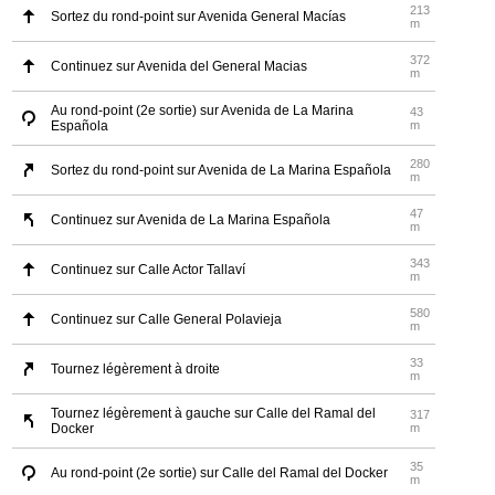
213
Sortez du rond-point sur Avenida General Macías
m
372
Continuez sur Avenida del General Macias
m
Au rond-point (2e sortie) sur Avenida de La Marina
43
Española
m
280
Sortez du rond-point sur Avenida de La Marina Española
m
47
Continuez sur Avenida de La Marina Española
m
343
Continuez sur Calle Actor Tallaví
m
580
Continuez sur Calle General Polavieja
m
33
Tournez légèrement à droite
m
Tournez légèrement à gauche sur Calle del Ramal del
317
Docker
m
35
Au rond-point (2e sortie) sur Calle del Ramal del Docker
m