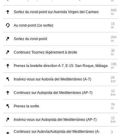
m
840
Sortez du rond-point sur Avenida Virgen del Carmen
m
15
Au rond-point (1e sortie)
m
254
Sortez du rond-point
m
30
Continuez Tournez légèrement à droite
m
195
Prenez la bretelle direction A-7, E-15: San Roque, Málaga
m
26
Insérez-vous sur Autovía del Mediterráneo (A-7)
km
10
Continuez sur Autopista del Mediterráneo (AP-7)
km
76
Prenez la sortie
m
12
Insérez-vous sur Autopista del Mediterráneo (AP-7)
km
Continuez sur Autovía/Autopista del Mediterráneo (A-
3