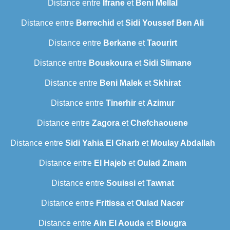
Distance entre
Ifrane
et
Beni Mellal
Distance entre
Berrechid
et
Sidi Youssef Ben Ali
Distance entre
Berkane
et
Taourirt
Distance entre
Bouskoura
et
Sidi Slimane
Distance entre
Beni Malek
et
Skhirat
Distance entre
Tinerhir
et
Azimur
Distance entre
Zagora
et
Chefchaouene
Distance entre
Sidi Yahia El Gharb
et
Moulay Abdallah
Distance entre
El Hajeb
et
Oulad Zmam
Distance entre
Souissi
et
Tawnat
Distance entre
Fritissa
et
Oulad Nacer
Distance entre
Ain El Aouda
et
Biougra