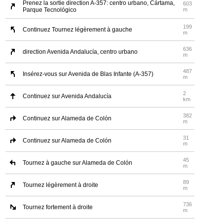
Prenez la sortie direction A-357: centro urbano, Cártama,
603
Parque Tecnológico
m
199
Continuez Tournez légèrement à gauche
m
636
direction Avenida Andalucía, centro urbano
m
487
Insérez-vous sur Avenida de Blas Infante (A-357)
m
2
Continuez sur Avenida Andalucía
km
382
Continuez sur Alameda de Colón
m
31
Continuez sur Alameda de Colón
m
45
Tournez à gauche sur Alameda de Colón
m
89
Tournez légèrement à droite
m
736
Tournez fortement à droite
m