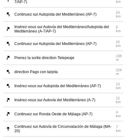
7/AP-7)
km
24
Continuez sur Autopista del Mediterráneo (AP-7)
km
Insérez-vous sur Autovía del Mediterráneo/Autopista del
5
Mediterráneo (A-7/AP-7)
km
15
Continuez sur Autopista del Mediterráneo (AP-7)
km
138
Prenez la sortie direction Telepeaje
m
224
direction Pago con tarjeta
m
13
Insérez-vous sur Autopista del Mediterráneo (AP-7)
km
12
Insérez-vous sur Autovía del Mediterráneo (A-7)
km
4
Continuez sur Ronda Oeste de Málaga (AP-7)
km
Continuez sur Autovía de Circunvalación de Málaga (MA-
7
20)
km