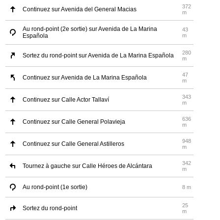
372
Continuez sur Avenida del General Macias
m
Au rond-point (2e sortie) sur Avenida de La Marina
43
Española
m
280
Sortez du rond-point sur Avenida de La Marina Española
m
47
Continuez sur Avenida de La Marina Española
m
343
Continuez sur Calle Actor Tallaví
m
636
Continuez sur Calle General Polavieja
m
948
Continuez sur Calle General Astilleros
m
342
Tournez à gauche sur Calle Héroes de Alcántara
m
Au rond-point (1e sortie)
8 m
25
Sortez du rond-point
m