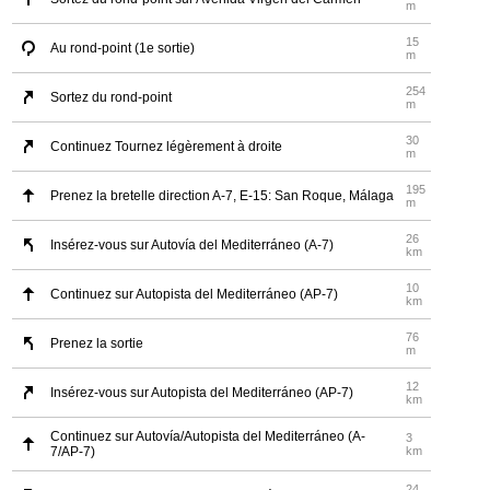
m
15
Au rond-point (1e sortie)
m
254
Sortez du rond-point
m
30
Continuez Tournez légèrement à droite
m
195
Prenez la bretelle direction A-7, E-15: San Roque, Málaga
m
26
Insérez-vous sur Autovía del Mediterráneo (A-7)
km
10
Continuez sur Autopista del Mediterráneo (AP-7)
km
76
Prenez la sortie
m
12
Insérez-vous sur Autopista del Mediterráneo (AP-7)
km
Continuez sur Autovía/Autopista del Mediterráneo (A-
3
7/AP-7)
km
24