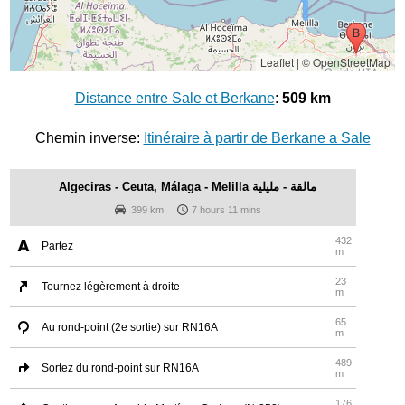
Leaflet
|
© OpenStreetMap
Distance entre Sale et Berkane
:
509 km
Chemin inverse:
Itinéraire à partir de Berkane a Sale
Algeciras - Ceuta, Málaga - Melilla مالقة - مليلية
399 km
7 hours 11 mins
432
Partez
m
23
Tournez légèrement à droite
m
65
Au rond-point (2e sortie) sur RN16A
m
489
Sortez du rond-point sur RN16A
m
176