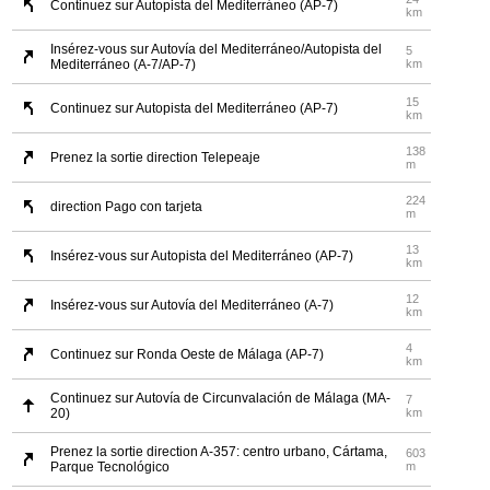
Continuez sur Autopista del Mediterráneo (AP-7)
km
Insérez-vous sur Autovía del Mediterráneo/Autopista del
5
Mediterráneo (A-7/AP-7)
km
15
Continuez sur Autopista del Mediterráneo (AP-7)
km
138
Prenez la sortie direction Telepeaje
m
224
direction Pago con tarjeta
m
13
Insérez-vous sur Autopista del Mediterráneo (AP-7)
km
12
Insérez-vous sur Autovía del Mediterráneo (A-7)
km
4
Continuez sur Ronda Oeste de Málaga (AP-7)
km
Continuez sur Autovía de Circunvalación de Málaga (MA-
7
20)
km
Prenez la sortie direction A-357: centro urbano, Cártama,
603
Parque Tecnológico
m