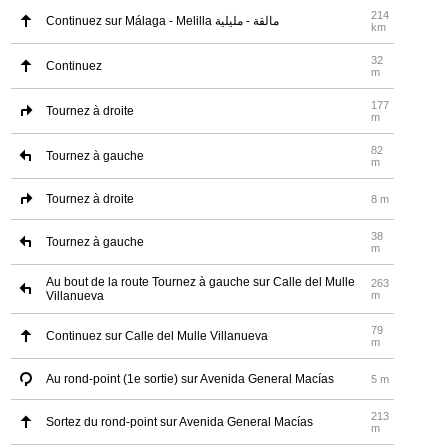
214
Continuez sur Málaga - Melilla مالقة - مليلية
km
32
Continuez
m
177
Tournez à droite
m
82
Tournez à gauche
m
Tournez à droite
8 m
38
Tournez à gauche
m
Au bout de la route Tournez à gauche sur Calle del Mulle
263
Villanueva
m
79
Continuez sur Calle del Mulle Villanueva
m
Au rond-point (1e sortie) sur Avenida General Macías
5 m
213
Sortez du rond-point sur Avenida General Macías
m