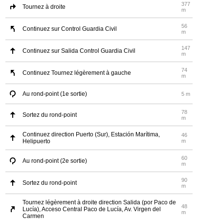
377
Tournez à droite
m
56
Continuez sur Control Guardia Civil
m
147
Continuez sur Salida Control Guardia Civil
m
74
Continuez Tournez légèrement à gauche
m
Au rond-point (1e sortie)
5 m
78
Sortez du rond-point
m
Continuez direction Puerto (Sur), Estación Marítima,
46
Helipuerto
m
60
Au rond-point (2e sortie)
m
90
Sortez du rond-point
m
Tournez légèrement à droite direction Salida (por Paco de
48
Lucía), Acceso Central Paco de Lucía, Av. Virgen del
m
Carmen