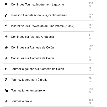
199
Continuez Tournez légèrement à gauche
m
636
direction Avenida Andalucía, centro urbano
m
487
Insérez-vous sur Avenida de Blas Infante (A-357)
m
2
Continuez sur Avenida Andalucía
km
382
Continuez sur Alameda de Colón
m
31
Continuez sur Alameda de Colón
m
45
Tournez à gauche sur Alameda de Colón
m
89
Tournez légèrement à droite
m
736
Tournez fortement à droite
m
158
Tournez à droite
m