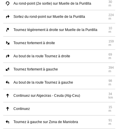
30
Au rond-point (2e sortie) sur Muelle de la Puntilla
m
224
Sortez du rond-point sur Muelle de la Puntilla
m
10
Tournez légèrement à droite sur Muelle de la Puntilla
m
159
Tournez fortement à droite
m
69
Au bout de la route Tournez à droite
m
394
Tournez fortement à gauche
m
98
Au bout de la route Tournez à gauche
m
34
Continuez sur Algeciras - Ceuta (Alg-Ceu)
km
15
Continuez
m
91
Tournez à gauche sur Zona de Maniobra
m