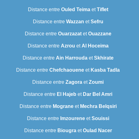
Distance entre
Ouled Teima
et
Tiflet
Distance entre
Wazzan
et
Sefru
Distance entre
Ouarzazat
et
Ouazzane
Distance entre
Azrou
et
Al Hoceima
Distance entre
Ain Harrouda
et
Skhirate
Distance entre
Chefchaouene
et
Kasba Tadla
Distance entre
Zagora
et
Zoumi
Distance entre
El Hajeb
et
Dar Bel Amri
Distance entre
Mograne
et
Mechra Belqsiri
Distance entre
Imzourene
et
Souissi
Distance entre
Biougra
et
Oulad Nacer