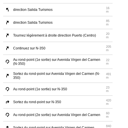
16
direction Salida Turismos
m
85
direction Salida Turismos
m
20
Tournez légèrement à droite direction Puerto (Centro)
m
205
Continuez sur N-350
m
Au rond-point (1e sortie) sur Avenida Virgen del Carmen
22
(N-350)
m
Sortez du rond-point sur Avenida Virgen del Carmen (N-
491
350)
m
23
Au rond-point (1e sortie) sur N-350
m
420
Sortez du rond-point sur N-350
m
60
Au rond-point (2e sortie) sur Avenida Virgen del Carmen
m
840
Sortez du rond-point sur Avenida Virgen del Carmen