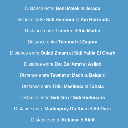
Distance entre
Beni Malek
et
Jerada
Distance entre
Sidi Bennour
et
Ain Harrouda
Distance entre
Tinerhir
et
Rio Martin
Distance entre
Taounat
et
Zagora
Distance entre
Oulad Zmam
et
Sidi Yahia El Gharb
Distance entre
Dar Bel Amri
et
Asilah
Distance entre
Tawnat
et
Mechra Belqsiri
Distance entre
Tidili Mesfioua
et
Tahala
Distance entre
Sidi Ifni
et
Sidi Redouane
Distance entre
Martimprey Du Kiss
et
Ait Ourir
Distance entre
Ketama
et
Alnif