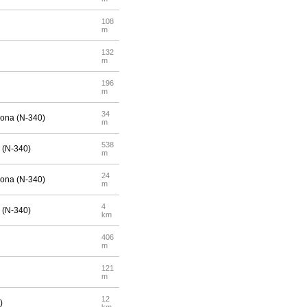
108
m
132
m
196
m
34
elona (N-340)
m
538
a (N-340)
m
24
elona (N-340)
m
4
a (N-340)
km
406
m
121
m
12
)