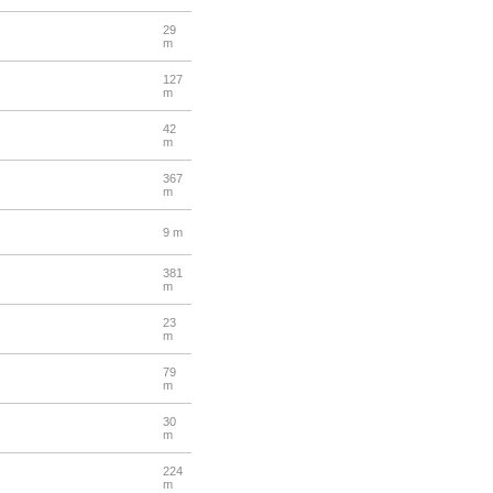
29
m
127
m
42
m
367
m
9 m
381
m
23
m
79
m
30
m
224
m