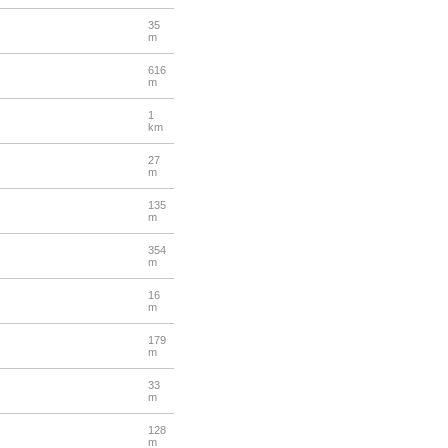
35
m
616
m
1
km
27
m
135
m
354
m
16
m
179
m
33
m
128
m