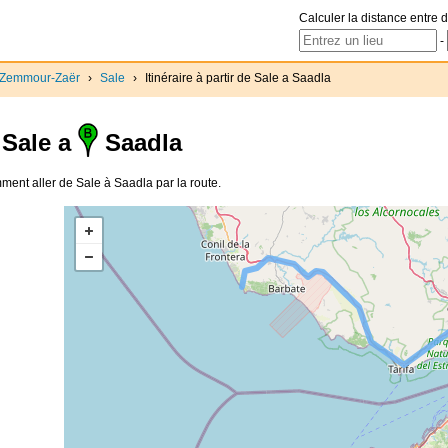
Calculer la distance entre d
-
-Zemmour-Zaër
›
Sale
›
Itinéraire à partir de Sale a Saadla
Sale a
Saadla
omment aller de Sale à Saadla par la route.