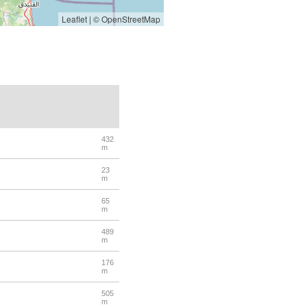
Leaflet
|
© OpenStreetMap
432
m
23
m
65
m
489
m
176
m
505
m