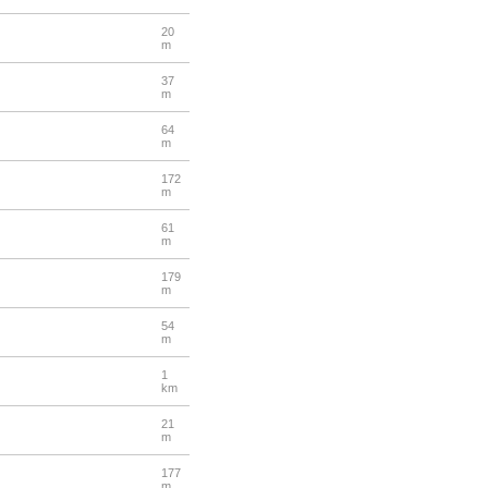
20
m
37
m
64
m
172
m
61
m
179
m
54
m
1
km
21
m
177
m