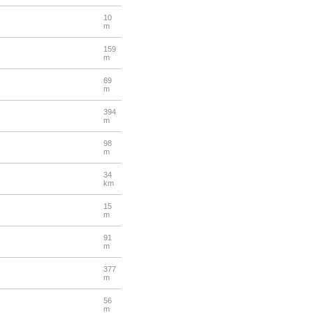
10
m
159
m
69
m
394
m
98
m
34
km
15
m
91
m
377
m
56
m