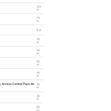
147
m
74
m
5 m
78
m
46
m
60
m
90
m
), Acceso Central Paco de
48
m
16
m
85
m