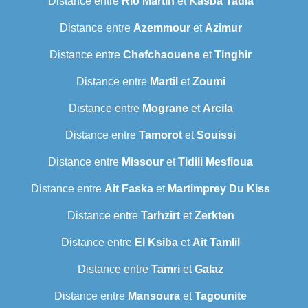
Distance entre
Rio Martin
et
Kasba Tadla
Distance entre
Azemmour
et
Azimur
Distance entre
Chefchaouene
et
Tinghir
Distance entre
Martil
et
Zoumi
Distance entre
Mograne
et
Arcila
Distance entre
Tamorot
et
Souissi
Distance entre
Missour
et
Tidili Mesfioua
Distance entre
Ait Faska
et
Martimprey Du Kiss
Distance entre
Tarhzirt
et
Zerkten
Distance entre
El Ksiba
et
Ait Tamlil
Distance entre
Tamri
et
Galaz
Distance entre
Mansoura
et
Tagounite