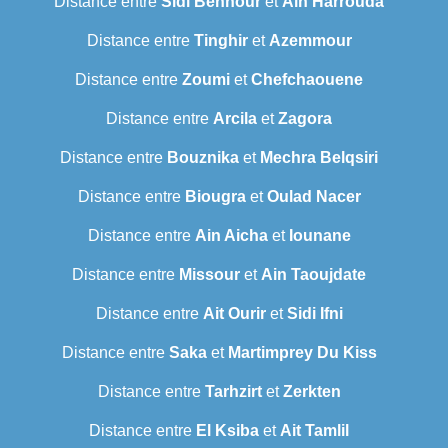
Distance entre
Sidi Bennour
et
Ain Harrouda
Distance entre
Tinghir
et
Azemmour
Distance entre
Zoumi
et
Chefchaouene
Distance entre
Arcila
et
Zagora
Distance entre
Bouznika
et
Mechra Belqsiri
Distance entre
Biougra
et
Oulad Nacer
Distance entre
Ain Aicha
et
Iounane
Distance entre
Missour
et
Ain Taoujdate
Distance entre
Ait Ourir
et
Sidi Ifni
Distance entre
Saka
et
Martimprey Du Kiss
Distance entre
Tarhzirt
et
Zerkten
Distance entre
El Ksiba
et
Ait Tamlil