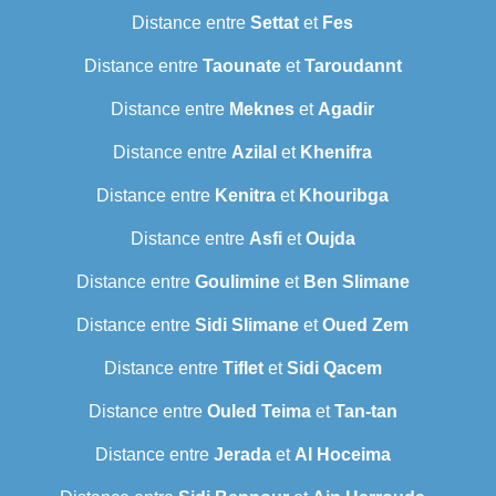
Distance entre
Settat
et
Fes
Distance entre
Taounate
et
Taroudannt
Distance entre
Meknes
et
Agadir
Distance entre
Azilal
et
Khenifra
Distance entre
Kenitra
et
Khouribga
Distance entre
Asfi
et
Oujda
Distance entre
Goulimine
et
Ben Slimane
Distance entre
Sidi Slimane
et
Oued Zem
Distance entre
Tiflet
et
Sidi Qacem
Distance entre
Ouled Teima
et
Tan-tan
Distance entre
Jerada
et
Al Hoceima