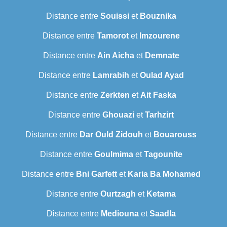
Distance entre
Souissi
et
Bouznika
Distance entre
Tamorot
et
Imzourene
Distance entre
Ain Aicha
et
Demnate
Distance entre
Lamrabih
et
Oulad Ayad
Distance entre
Zerkten
et
Ait Faska
Distance entre
Ghouazi
et
Tarhzirt
Distance entre
Dar Ould Zidouh
et
Bouarouss
Distance entre
Goulmima
et
Tagounite
Distance entre
Bni Garfett
et
Karia Ba Mohamed
Distance entre
Ourtzagh
et
Ketama
Distance entre
Mediouna
et
Saadla