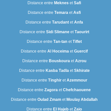
Distance entre
Meknes
et
Safi
Distance entre
Temara
et
Asfi
Distance entre
Tarudant
et
Anfa
Distance entre
Sidi Slimane
et
Taourirt
Distance entre
Tan-tan
et
Tiflet
Distance entre
Al Hoceima
et
Guercif
Distance entre
Bouskoura
et
Azrou
Distance entre
Kasba Tadla
et
Skhirate
Distance entre
Tinghir
et
Azemmour
Distance entre
Zagora
et
Chefchaouene
Distance entre
Oulad Zmam
et
Moulay Abdallah
Distance entre
El Hajeb
et
Zaio