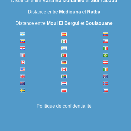
Distance entre
Karia Ba Mohamed
et
Sidi Yacoub
Distance entre
Mediouna
et
Ratba
Distance entre
Moul El Bergui
et
Boulaouane
Politique de confidentialité