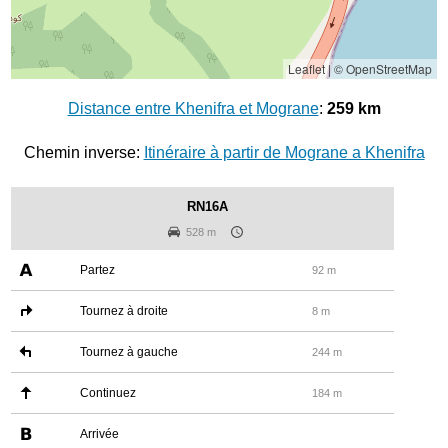
Leaflet
|
© OpenStreetMap
Distance entre Khenifra et Mograne
:
259 km
Chemin inverse:
Itinéraire à partir de Mograne a Khenifra
RN16A
528 m
Partez
92 m
Tournez à droite
8 m
Tournez à gauche
244 m
Continuez
184 m
Arrivée