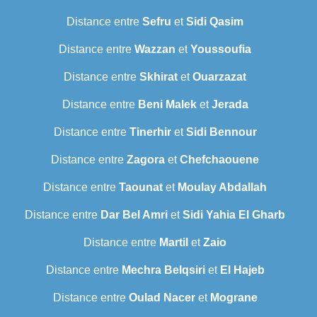
Distance entre
Sefru
et
Sidi Qasim
Distance entre
Wazzan
et
Youssoufia
Distance entre
Skhirat
et
Ouarzazat
Distance entre
Beni Malek
et
Jerada
Distance entre
Tinerhir
et
Sidi Bennour
Distance entre
Zagora
et
Chefchaouene
Distance entre
Taounat
et
Moulay Abdallah
Distance entre
Dar Bel Amri
et
Sidi Yahia El Gharb
Distance entre
Martil
et
Zaio
Distance entre
Mechra Belqsiri
et
El Hajeb
Distance entre
Oulad Nacer
et
Mograne