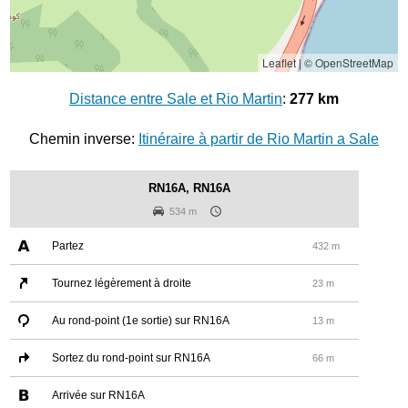
Leaflet
|
© OpenStreetMap
Distance entre Sale et Rio Martin
:
277 km
Chemin inverse:
Itinéraire à partir de Rio Martin a Sale
RN16A, RN16A
534 m
Partez
432 m
Tournez légèrement à droite
23 m
Au rond-point (1e sortie) sur RN16A
13 m
Sortez du rond-point sur RN16A
66 m
Arrivée sur RN16A